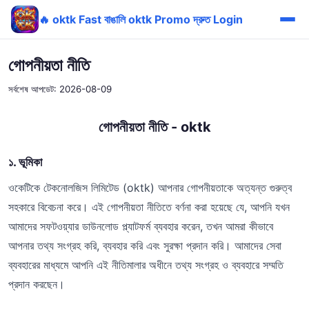
🔥 oktk Fast বাঙালি oktk Promo দ্রুত Login
গোপনীয়তা নীতি
সর্বশেষ আপডেট: 2026-08-09
গোপনীয়তা নীতি - oktk
১. ভূমিকা
ওকেটিকে টেকনোলজিস লিমিটেড (oktk) আপনার গোপনীয়তাকে অত্যন্ত গুরুত্ব
সহকারে বিবেচনা করে। এই গোপনীয়তা নীতিতে বর্ণনা করা হয়েছে যে, আপনি যখন
আমাদের সফটওয়্যার ডাউনলোড প্ল্যাটফর্ম ব্যবহার করেন, তখন আমরা কীভাবে
আপনার তথ্য সংগ্রহ করি, ব্যবহার করি এবং সুরক্ষা প্রদান করি। আমাদের সেবা
ব্যবহারের মাধ্যমে আপনি এই নীতিমালার অধীনে তথ্য সংগ্রহ ও ব্যবহারে সম্মতি
প্রদান করছেন।