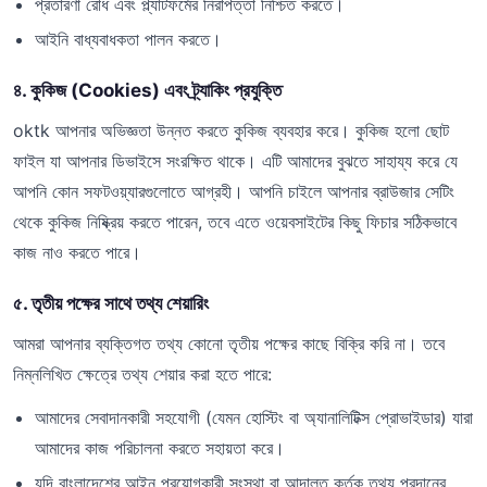
প্রতারণা রোধ এবং প্ল্যাটফর্মের নিরাপত্তা নিশ্চিত করতে।
আইনি বাধ্যবাধকতা পালন করতে।
৪. কুকিজ (Cookies) এবং ট্র্যাকিং প্রযুক্তি
oktk আপনার অভিজ্ঞতা উন্নত করতে কুকিজ ব্যবহার করে। কুকিজ হলো ছোট
ফাইল যা আপনার ডিভাইসে সংরক্ষিত থাকে। এটি আমাদের বুঝতে সাহায্য করে যে
আপনি কোন সফটওয়্যারগুলোতে আগ্রহী। আপনি চাইলে আপনার ব্রাউজার সেটিং
থেকে কুকিজ নিষ্ক্রিয় করতে পারেন, তবে এতে ওয়েবসাইটের কিছু ফিচার সঠিকভাবে
কাজ নাও করতে পারে।
৫. তৃতীয় পক্ষের সাথে তথ্য শেয়ারিং
আমরা আপনার ব্যক্তিগত তথ্য কোনো তৃতীয় পক্ষের কাছে বিক্রি করি না। তবে
নিম্নলিখিত ক্ষেত্রে তথ্য শেয়ার করা হতে পারে:
আমাদের সেবাদানকারী সহযোগী (যেমন হোস্টিং বা অ্যানালিটিক্স প্রোভাইডার) যারা
আমাদের কাজ পরিচালনা করতে সহায়তা করে।
যদি বাংলাদেশের আইন প্রয়োগকারী সংস্থা বা আদালত কর্তৃক তথ্য প্রদানের