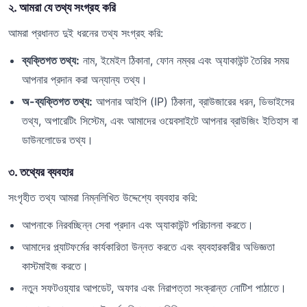
২. আমরা যে তথ্য সংগ্রহ করি
আমরা প্রধানত দুই ধরনের তথ্য সংগ্রহ করি:
ব্যক্তিগত তথ্য:
নাম, ইমেইল ঠিকানা, ফোন নম্বর এবং অ্যাকাউন্ট তৈরির সময়
আপনার প্রদান করা অন্যান্য তথ্য।
অ-ব্যক্তিগত তথ্য:
আপনার আইপি (IP) ঠিকানা, ব্রাউজারের ধরন, ডিভাইসের
তথ্য, অপারেটিং সিস্টেম, এবং আমাদের ওয়েবসাইটে আপনার ব্রাউজিং ইতিহাস বা
ডাউনলোডের তথ্য।
৩. তথ্যের ব্যবহার
সংগৃহীত তথ্য আমরা নিম্নলিখিত উদ্দেশ্যে ব্যবহার করি:
আপনাকে নিরবচ্ছিন্ন সেবা প্রদান এবং অ্যাকাউন্ট পরিচালনা করতে।
আমাদের প্ল্যাটফর্মের কার্যকারিতা উন্নত করতে এবং ব্যবহারকারীর অভিজ্ঞতা
কাস্টমাইজ করতে।
নতুন সফটওয়্যার আপডেট, অফার এবং নিরাপত্তা সংক্রান্ত নোটিশ পাঠাতে।