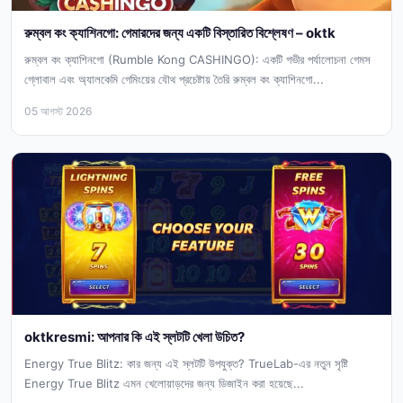
রুম্বল কং ক্যাশিনগো: গেমারদের জন্য একটি বিস্তারিত বিশ্লেষণ – oktk
রুম্বল কং ক্যাশিনগো (Rumble Kong CASHINGO): একটি গভীর পর্যালোচনা গেমস
গ্লোবাল এবং অ্যালকেমি গেমিংয়ের যৌথ প্রচেষ্টায় তৈরি রুম্বল কং ক্যাশিনগো...
05 আগস্ট 2026
oktkresmi: আপনার কি এই স্লটটি খেলা উচিত?
Energy True Blitz: কার জন্য এই স্লটটি উপযুক্ত? TrueLab-এর নতুন সৃষ্টি
Energy True Blitz এমন খেলোয়াড়দের জন্য ডিজাইন করা হয়েছে...